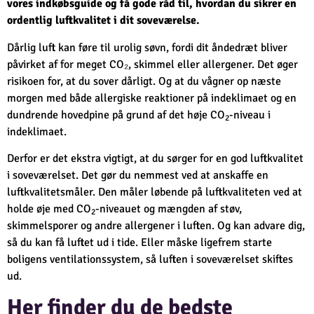
vores indkøbsguide og få gode råd til, hvordan du sikrer en
ordentlig luftkvalitet i dit soveværelse.
Dårlig luft kan føre til urolig søvn, fordi dit åndedræt bliver
påvirket af for meget CO₂, skimmel eller allergener. Det øger
risikoen for, at du sover dårligt. Og at du vågner op næste
morgen med både allergiske reaktioner på indeklimaet og en
dundrende hovedpine på grund af det høje CO
-niveau i
2
indeklimaet.
Derfor er det ekstra vigtigt, at du sørger for en god luftkvalitet
i soveværelset. Det gør du nemmest ved at anskaffe en
luftkvalitetsmåler. Den måler løbende på luftkvaliteten ved at
holde øje med CO
-niveauet og mængden af støv,
2
skimmelsporer og andre allergener i luften. Og kan advare dig,
så du kan få luftet ud i tide. Eller måske ligefrem starte
boligens ventilationssystem, så luften i soveværelset skiftes
ud.
Her finder du de bedste