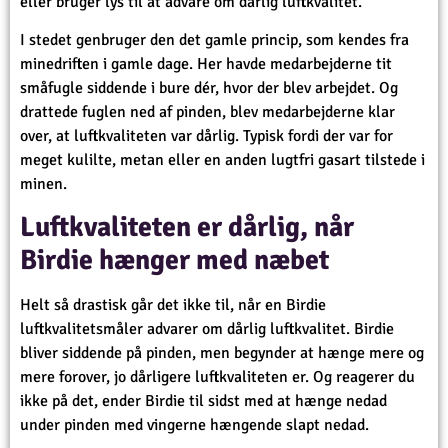
eller bruger lys til at advare om dårlig luftkvalitet.
I stedet genbruger den det gamle princip, som kendes fra
minedriften i gamle dage. Her havde medarbejderne tit
småfugle siddende i bure dér, hvor der blev arbejdet. Og
drattede fuglen ned af pinden, blev medarbejderne klar
over, at luftkvaliteten var dårlig. Typisk fordi der var for
meget kulilte, metan eller en anden lugtfri gasart tilstede i
minen.
Luftkvaliteten er dårlig, når
Birdie hænger med næbet
Helt så drastisk går det ikke til, når en Birdie
luftkvalitetsmåler advarer om dårlig luftkvalitet. Birdie
bliver siddende på pinden, men begynder at hænge mere og
mere forover, jo dårligere luftkvaliteten er. Og reagerer du
ikke på det, ender Birdie til sidst med at hænge nedad
under pinden med vingerne hængende slapt nedad.