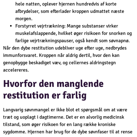
hele natten, oplever hjernen hundredvis af korte
afbrydelser, som efterlader kroppen udmattet næste
morgen.
Forstyrret vejrtrækning: Mange substanser virker
muskelafslappende, hvilket øger risikoen for snorken og
farlige vejrtrækningspauser, også kendt som søvnapnø.
Når den dybe restitution udebliver uge efter uge, nedbrydes
immunforsvaret. Kroppen når aldrig dertil, hvor den kan
genopbygge beskadiget væv, og cellernes aldringstegn
accelereres.
Hvorfor den manglende
restitution er farlig
Langvarig søvnmangel er ikke blot et spørgsmål om at være
træt og uoplagt i dagtimerne. Det er en alvorlig medicinsk
tilstand, som øger risikoen for en lang række kroniske
sygdomme. Hjernen har brug for de dybe søvnfaser til at rense