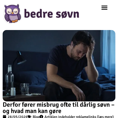
Derfor fører misbrug ofte til dårlig søvn –
og hvad man kan gøre
28/05/2026
Blog
Artiklen indeholder reklamelinks (læs mere)