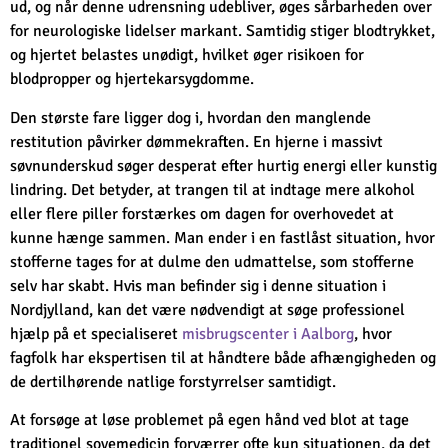
ud, og når denne udrensning udebliver, øges sårbarheden over
for neurologiske lidelser markant. Samtidig stiger blodtrykket,
og hjertet belastes unødigt, hvilket øger risikoen for
blodpropper og hjertekarsygdomme.
Den største fare ligger dog i, hvordan den manglende
restitution påvirker dømmekraften. En hjerne i massivt
søvnunderskud søger desperat efter hurtig energi eller kunstig
lindring. Det betyder, at trangen til at indtage mere alkohol
eller flere piller forstærkes om dagen for overhovedet at
kunne hænge sammen. Man ender i en fastlåst situation, hvor
stofferne tages for at dulme den udmattelse, som stofferne
selv har skabt. Hvis man befinder sig i denne situation i
Nordjylland, kan det være nødvendigt at søge professionel
hjælp på et specialiseret
misbrugscenter i Aalborg
, hvor
fagfolk har ekspertisen til at håndtere både afhængigheden og
de dertilhørende natlige forstyrrelser samtidigt.
At forsøge at løse problemet på egen hånd ved blot at tage
traditionel sovemedicin forværrer ofte kun situationen, da det