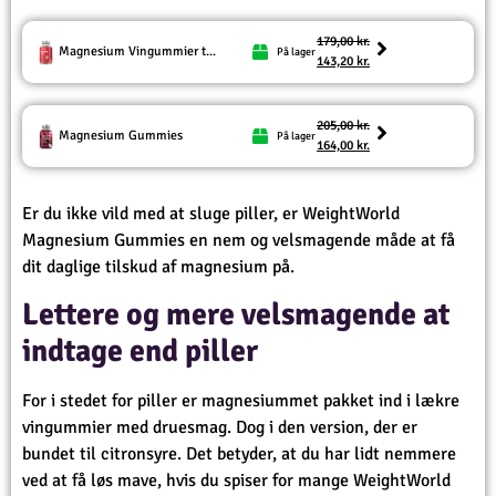
179,00
kr.
Magnesium Vingummier t...
På lager
143,20
kr.
205,00
kr.
Magnesium Gummies
På lager
164,00
kr.
Er du ikke vild med at sluge piller, er WeightWorld
Magnesium Gummies en nem og velsmagende måde at få
dit daglige tilskud af magnesium på.
Lettere og mere velsmagende at
indtage end piller
For i stedet for piller er magnesiummet pakket ind i lækre
vingummier med druesmag. Dog i den version, der er
bundet til citronsyre. Det betyder, at du har lidt nemmere
ved at få løs mave, hvis du spiser for mange WeightWorld