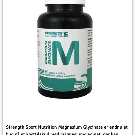
Strength Sport Nutrition Magnesium Glycinate er endnu et
bud på et kosttilskud med magnesiumglycinat, der kan