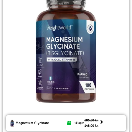
185,00
kr.
Magnesium Glycinate
På lager
148,00
kr.