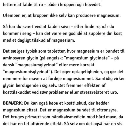
lettere at falde til ro – både i kroppen og i hovedet.
Ulempen er, at kroppen ikke selv kan producere magnesium.
Så har du svært ved at falde i søvn – eller finde ro, når du
kommer i seng – kan det være en god idé at supplere din kost
med et dagligt tilskud af magnesium.
Det sælges typisk som tabletter, hvor magnesium er bundet til
aminosyren glycin (på engelsk: ”magnesium glycinate” – på
dansk ”magnesiumglycinat” eller mere korrekt
”magnesiumbisglycinat”). Det øger optageligheden, og gør det
nemmere for maven at fordøje magnesiummet. Samtidig virker
glycin beroligende i sig selv. Det fremmer effekten af
kosttilskuddet ved søvnproblemer eller stressrelateret uro.
BEMÆRK
: Du kan også købe et kosttilskud, der hedder
magnesium citrat. Det er magnesium bundet til citronsyre.
Det bruges primært som håndkøbsmedicin mod hård mave, da
det har en let afførende effekt. Så selv om det også har en vis