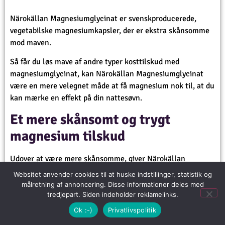
Närokällan Magnesiumglycinat er svenskproducerede,
vegetabilske magnesiumkapsler, der er ekstra skånsomme
mod maven.
Så får du løs mave af andre typer kosttilskud med
magnesiumglycinat, kan Närokällan Magnesiumglycinat
være en mere velegnet måde at få magnesium nok til, at du
kan mærke en effekt på din nattesøvn.
Et mere skånsomt og trygt
magnesium tilskud
Udover at være mere skånsomme, giver Närokällan
Magnesiumglycinat dig en større sikkerhed for, at både
Websitet anvender cookies til at huske indstillinger, statistik og
kvaliteten og hygiejnen er i top. For svenskerne har næsten
målretning af annoncering. Disse informationer deles med
lige så strenge krav til produktion af kosttilskud. Fordi de
tredjepart. Siden indeholder reklamelinks.
skal følge de samme retningslinjer og kvalitetskrav, som
Ok :-)
Privatlivspolitik
gælder for andre levnedsmidler.