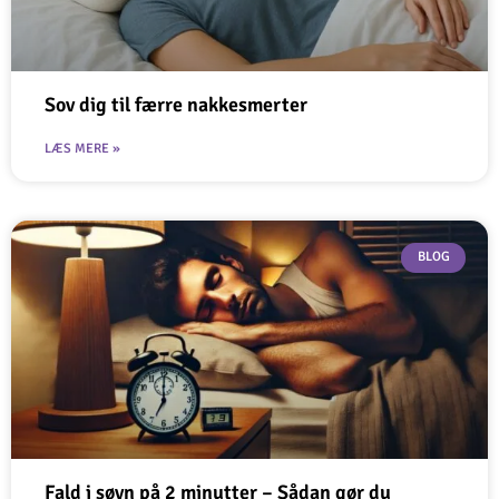
Sov dig til færre nakkesmerter
LÆS MERE »
BLOG
Fald i søvn på 2 minutter – Sådan gør du