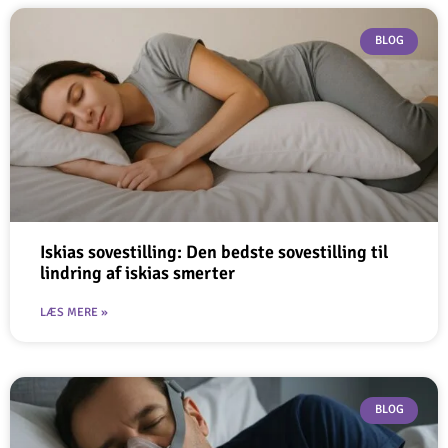
BLOG
Iskias sovestilling: Den bedste sovestilling til
lindring af iskias smerter
LÆS MERE »
BLOG