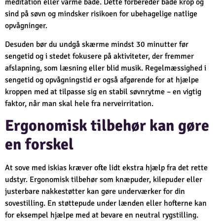
meditation eller varme bade. Dette forbereder både krop og
sind på søvn og mindsker risikoen for ubehagelige natlige
opvågninger.
Desuden bør du undgå skærme mindst 30 minutter før
sengetid og i stedet fokusere på aktiviteter, der fremmer
afslapning, som læsning eller blid musik. Regelmæssighed i
sengetid og opvågningstid er også afgørende for at hjælpe
kroppen med at tilpasse sig en stabil søvnrytme – en vigtig
faktor, når man skal hele fra nerveirritation.
Ergonomisk tilbehør kan gøre
en forskel
At sove med iskias kræver ofte lidt ekstra hjælp fra det rette
udstyr. Ergonomisk tilbehør som knæpuder, kilepuder eller
justerbare nakkestøtter kan gøre underværker for din
sovestilling. En støttepude under lænden eller hofterne kan
for eksempel hjælpe med at bevare en neutral rygstilling.