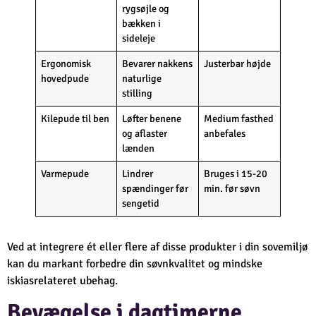
rygsøjle og
bækken i
sideleje
Ergonomisk
Bevarer nakkens
Justerbar højde
hovedpude
naturlige
stilling
Kilepude til ben
Løfter benene
Medium fasthed
og aflaster
anbefales
lænden
Varmepude
Lindrer
Bruges i 15-20
spændinger før
min. før søvn
sengetid
Ved at integrere ét eller flere af disse produkter i din sovemiljø
kan du markant forbedre din søvnkvalitet og mindske
iskiasrelateret ubehag.
Bevægelse i dagtimerne