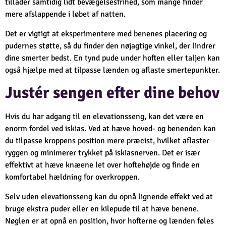
tillader samtidig lidt bevægelsesfrihed, som mange finder
mere afslappende i løbet af natten.
Det er vigtigt at eksperimentere med benenes placering og
pudernes støtte, så du finder den nøjagtige vinkel, der lindrer
dine smerter bedst. En tynd pude under hoften eller taljen kan
også hjælpe med at tilpasse lænden og aflaste smertepunkter.
Justér sengen efter dine behov
Hvis du har adgang til en elevationsseng, kan det være en
enorm fordel ved iskias. Ved at hæve hoved- og benenden kan
du tilpasse kroppens position mere præcist, hvilket aflaster
ryggen og minimerer trykket på iskiasnerven. Det er især
effektivt at hæve knæene let over hoftehøjde og finde en
komfortabel hældning for overkroppen.
Selv uden elevationsseng kan du opnå lignende effekt ved at
bruge ekstra puder eller en kilepude til at hæve benene.
Nøglen er at opnå en position, hvor hofterne og lænden føles